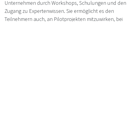
Unternehmen durch Workshops, Schulungen und den
Zugang zu Expertenwissen. Sie ermöglicht es den
Teilnehmern auch, an Pilotprojekten mitzuwirken, bei
denen KI-Technologien unter realen Bedingungen
getestet und anschließend in die Praxis überführt
werden können. So erhalten Unternehmen Zugang zu
den neuesten technologischen Entwicklungen und
können gleichzeitig zur Weiterentwicklung der KI
beitragen.
Weitere Informationen und die Möglichkeit zur
Teilnahme finden Sie
hier
.
Wir unterstützen Sie.
Nutzen Sie die vielfältigen Möglichkeiten, die