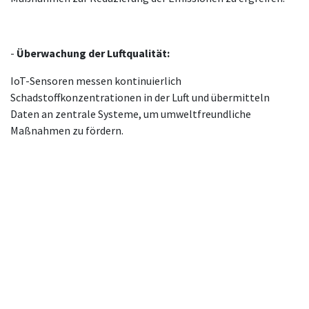
-
Überwachung der Luftqualität:
IoT-Sensoren messen kontinuierlich
Schadstoffkonzentrationen in der Luft und übermitteln
Daten an zentrale Systeme, um umweltfreundliche
Maßnahmen zu fördern.
-
Nachhaltiges Energiemanagement:
KI-Lösungen optimieren den Energieverbrauch in
öffentlichen Gebäuden, indem sie den Stromverbrauch in
Echtzeit analysieren und automatisch Anpassungen
vornehmen, um Energie zu sparen.
-
Intelligente Beleuchtungssysteme:
Sensoren und KI-Systeme steuern Straßenbeleuchtung
basierend auf Verkehrsaufkommen und Umgebungslicht, um