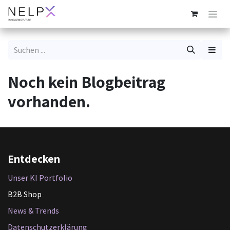
Zum Inhalt springen
Noch kein Blogbeitrag
vorhanden.
Entdecken
Unser KI Portfolio
B2B Shop
News & Trends
Datenschutzerklärung