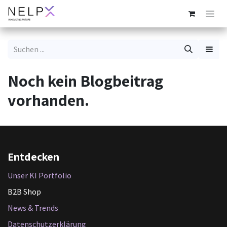
Zum Inhalt springen
Noch kein Blogbeitrag
vorhanden.
Entdecken
Unser KI Portfolio
B2B Shop
News & Trends
Datenschutzerklärung